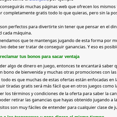
 conseguirás muchas páginas web que ofrecen los mismos tít
r completamente gratis todo lo que quieras, pero sin la pos
s son perfectos para divertirte sin tener que pensar en el d
d cada máquina.
mendamos que te mantengas jugando de esta forma por mu
tivo debe ser tratar de conseguir ganancias. Y eso es posibl
 reclamar tus bonos para sacar ventaja
der algo de dinero en juego, entonces te encantará saber q
n bono de bienvenida y muchas otras promociones con las c
 todo es que muchas de estas ofertas están enfocadas en l
ir tiradas gratis será más fácil que en otros juegos como 
er los términos y condiciones de la oferta para saber la ca
poder retirar las ganancias que hayas obtenido jugando a 
isitos son muy fáciles de entender para cualquier clase de 