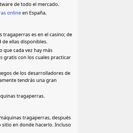
ftware de todo el mercado.
as online
en España.
 tragaperras es en el casino; de
 de ellas disponibles.
lo que cada vez hay más
 gratis con los cuales practicar
uegos de los desarrolladores de
ramente tendrás una gran
áquinas tragaperras.
as máquinas tragaperras, después
 sitio en donde hacerlo. Incluso