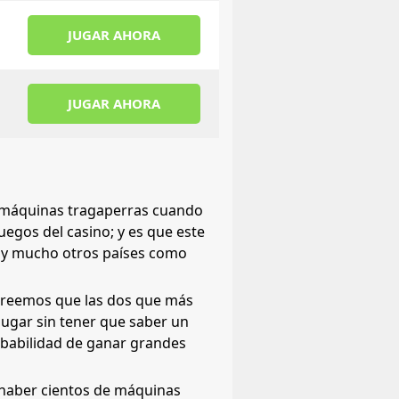
JUGAR AHORA
JUGAR AHORA
s máquinas tragaperras cuando
uegos del casino; y es que este
ña y mucho otros países como
 creemos que las dos que más
 jugar sin tener que saber un
obabilidad de ganar grandes
 haber cientos de máquinas