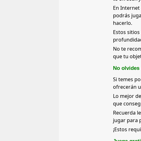
En Internet
podrás juga
hacerlo.
Estos sitio
profundida
No te reco
que tu obje
No olvides
Si temes po
ofrecerán u
Lo mejor de
que consegu
Recuerda le
jugar para 
¡Estos requ